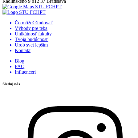
Radlinského 9
812 37 Bratislava
Čo môžeš študovať
Výhody pre teba
Unikátnosť fakulty
Tvoja budúcnosť
Urob svet lepším
Kontakt
Blog
FAQ
Influenceri
Sleduj nás