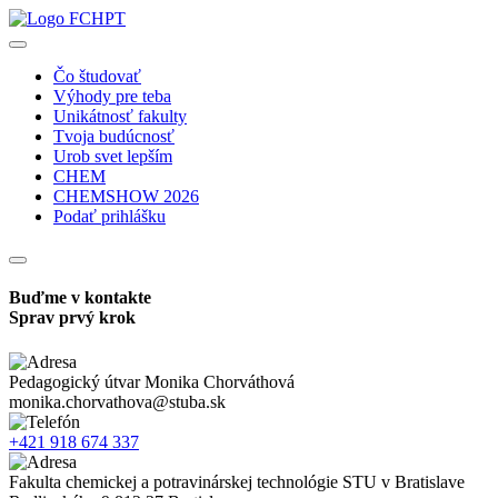
Čo študovať
Výhody pre teba
Unikátnosť fakulty
Tvoja budúcnosť
Urob svet lepším
CHEM
CHEMSHOW 2026
Podať prihlášku
Buďme v kontakte
Sprav prvý krok
Pedagogický útvar
Monika Chorváthová
monika.chorvathova@stuba.sk
+421 918 674 337
Fakulta chemickej a potravinárskej technológie STU v Bratislave